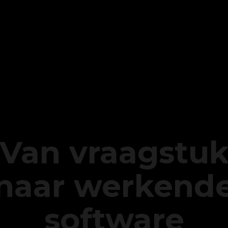
Van
vraagstu
naar
werkend
software