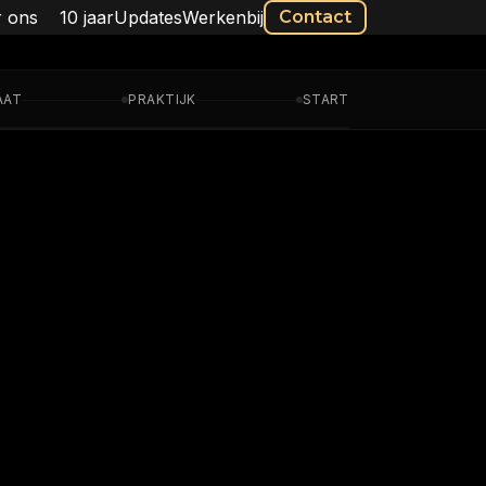
 ons
10 jaar
Updates
Werkenbij
Contact
AAT
PRAKTIJK
START