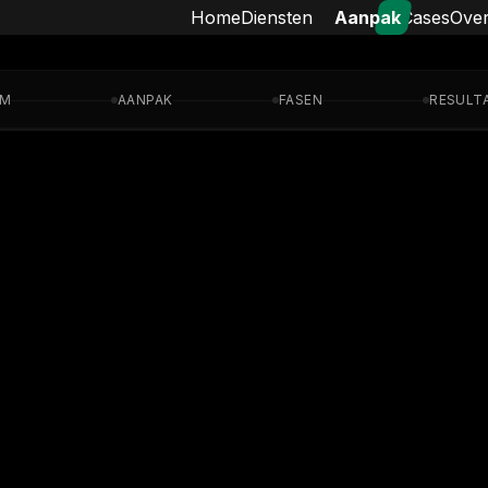
Home
Diensten
Aanpak
Cases
Over
EM
AANPAK
FASEN
RESULT