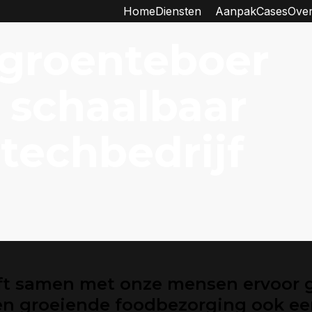
Home
Diensten
Aanpak
Cases
Over
groenteboer
 schaalbaar
techbedrijf
ft samen met onze mensen ervoor 
en groeiende foodbezorging ook e