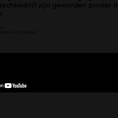
techbedrijf zijn geworden zonder 
n.
le
genaar van Uitgekookt