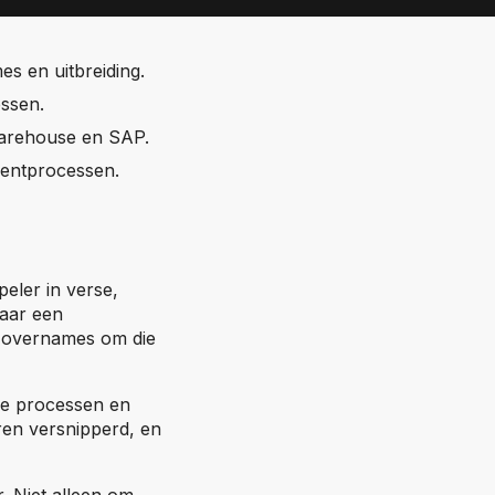
s en uitbreiding.
essen.
 warehouse en SAP.
mentprocessen.
peler in verse,
naar een
he overnames om die
ge processen en
ren versnipperd, en