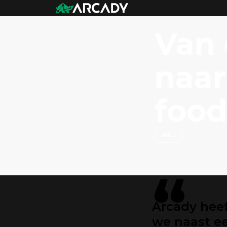
Van 
naar
food
.NET
“
Arcady hee
we naast e