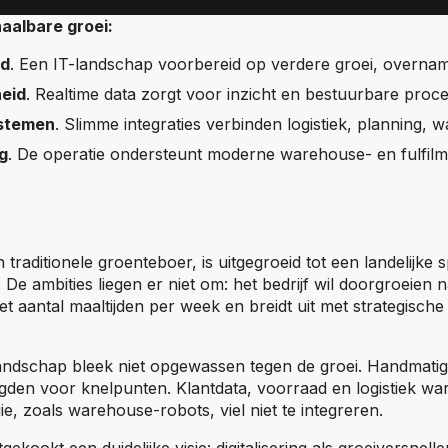
albare groei:
id
. Een IT-landschap voorbereid op verdere groei, overname
eid
. Realtime data zorgt voor inzicht en bestuurbare proc
stemen
. Slimme integraties verbinden logistiek, planning,
g
. De operatie ondersteunt moderne warehouse- en fulfil
 traditionele groenteboer, is uitgegroeid tot een landelijke s
 De ambities liegen er niet om: het bedrijf wil doorgroeien 
t aantal maaltijden per week en breidt uit met strategisc
andschap bleek niet opgewassen tegen de groei. Handmati
den voor knelpunten. Klantdata, voorraad en logistiek wa
, zoals warehouse-robots, viel niet te integreren.