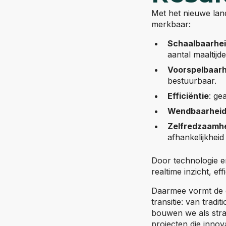
Met het nieuwe land
merkbaar:
Schaalbaarhe
aantal maaltij
Voorspelbaarh
bestuurbaar.
Efficiëntie
: ge
Wendbaarhei
Zelfredzaamh
afhankelijkhei
Door technologie en
realtime inzicht, e
Daarmee vormt de di
transitie: van trad
bouwen we als stra
projecten die innov