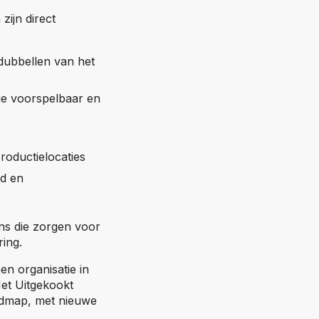
zijn direct
rdubbellen van het
tie voorspelbaar en
roductielocaties
gd en
ons die zorgen voor
ring.
en organisatie in
Met Uitgekookt
admap, met nieuwe