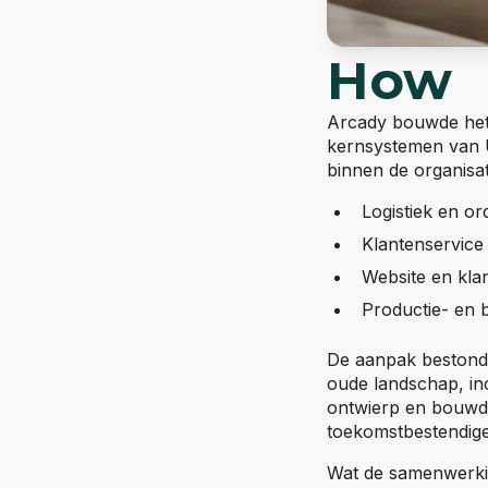
How
Arcady bouwde het I
kernsystemen van U
binnen de organisa
Logistiek en o
Klantenservice
Website en kla
Productie- en 
De aanpak bestond 
oude landschap, inc
ontwierp en bouwde
toekomstbestendige
Wat de samenwerkin