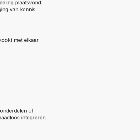
deling plaatsvond.
ging van kennis
ekookt met elkaar
sonderdelen of
aadloos integreren