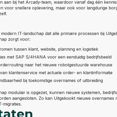
ten aan bij het Arcady-team, waardoor vanaf dag één kennis
een voor snellere oplevering, maar ook voor langdurige bor
elf.
n modern IT-landschap dat alle primaire processen bij Uitg
chap zorgt voor:
romen tussen klant, website, planning en logistiek
ties met SAP S/4HANA voor een eenduidig bedrijfsbeeld
rderrouting naar het nieuwe robotgestuurde warehouse
van klantenservice met actuele order- en klantinformatie
dbaarheid bij toekomstige overnames of uitbreiding
hap modulair is opgezet, kunnen nieuwe systemen, bedrijf
orden aangesloten. Zo kan Uitgekookt nieuwe overnames n
-migraties.
taten