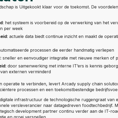
schap is Uitgekookt klaar voor de toekomst. De voordelen 
id
: het systeem is voorbereid op de verwerking van het ve
den per week
eid
: actuele data biedt continue inzicht en maakt de opera
automatiseerde processen die eerder handmatig verliepen
d
: sneller en eenvoudiger integratie met nieuwe merken of p
eid
: door samenwerking met interne IT’ers is kennis gebor
d van externen verminderd
 operatie te verbinden, levert Arcady supply chain soluti
fficiëntere processen en een toekomstbestendige bedrijfsvoe
gitale infrastructuur de technologische ruggengraat van e
itionele versleverancier naar datagedreven foodtechbedrijf. 
tegisch development partner continu verder aan de IT-ro
atie en groei versnellen.