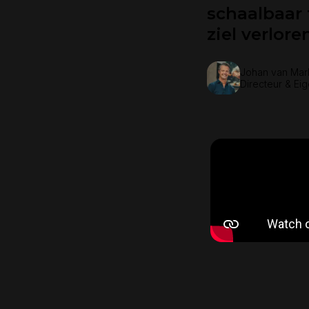
schaalbaar 
ziel verlore
Johan van Mar
Directeur & Ei