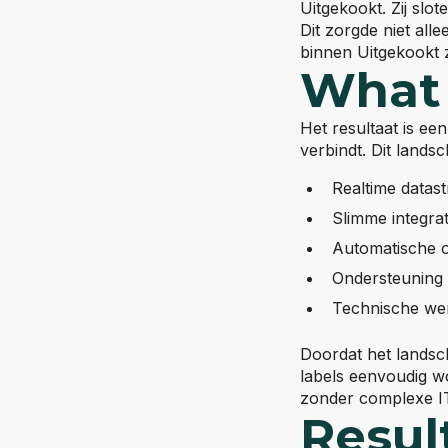
Uitgekookt. Zij slo
Dit zorgde niet all
binnen Uitgekookt z
What
Het resultaat is ee
verbindt. Dit lands
Realtime datast
Slimme integra
Automatische o
Ondersteuning 
Technische wen
Doordat het landsc
labels eenvoudig w
zonder complexe IT
Resul