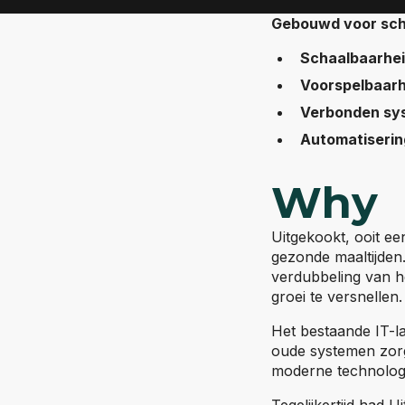
Gebouwd voor scha
Schaalbaarhe
Voorspelbaarh
Verbonden sy
Automatiserin
Why
Uitgekookt, ooit een
gezonde maaltijden.
verdubbeling van he
groei te versnellen.
Het bestaande IT-l
oude systemen zorg
moderne technologie