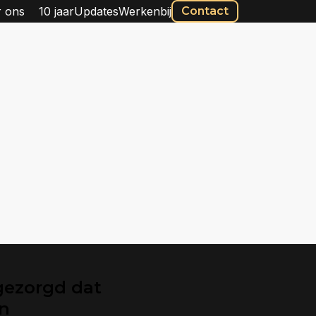
 ons
10 jaar
Updates
Werkenbij
Contact
gezorgd dat
en