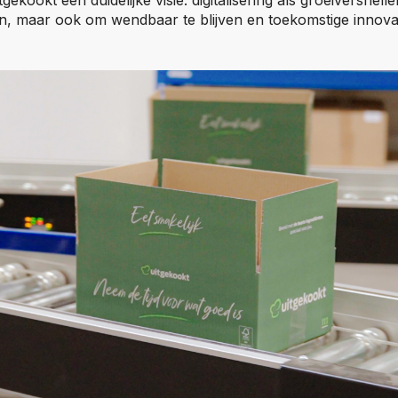
tgekookt een duidelijke visie: digitalisering als groeiversnell
en, maar ook om wendbaar te blijven en toekomstige innova