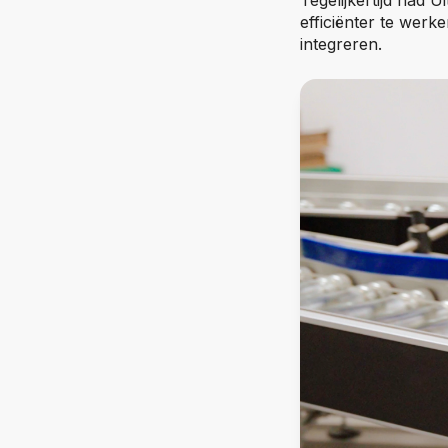
Tegelijkertijd had Ui
efficiënter te werk
integreren.