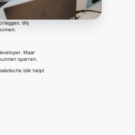
orleggen. Wij
 komen.
 developer. Maar
e kunnen sparren.
alistische blik helpt
.