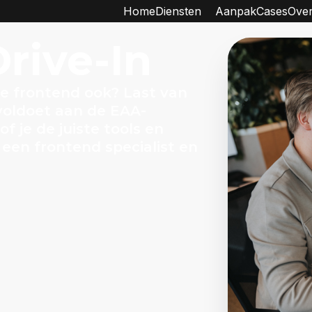
Home
Diensten
Aanpak
Cases
Over
rive-In
Je frontend ook? Last van
e voldoet aan de EAA-
of je de juiste tools en
een frontend specialist en