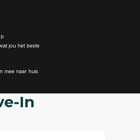
rp
wat jou het beste
ten mee naar huis
ve-In