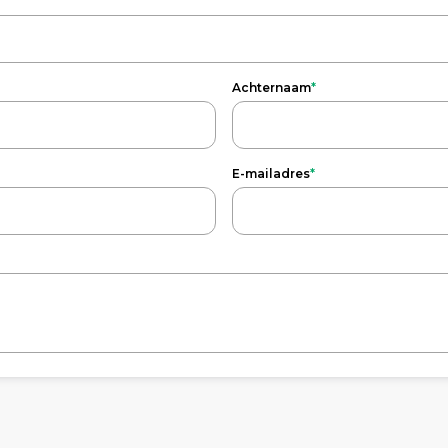
Achternaam
*
E-mailadres
*