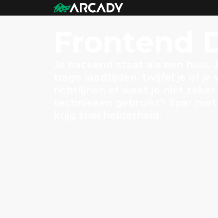
Frontend
D
Je backend staat als een huis. 
trage laadtijden, twijfel je of j
richtlijnen of weet je niet zeker 
technieken gebruikt? Spar met 
krijg snel helderheid.