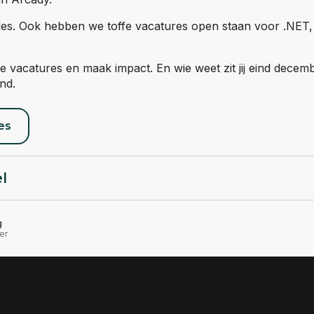
lles. Ook hebben we toffe vacatures open staan voor .NET,
e vacatures en maak impact. En wie weet zit jij eind decem
nd.
es
el
g
er