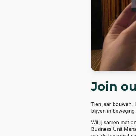
Join o
Tien jaar bouwen, l
blijven in bewegin
Wil jij samen met 
Business Unit Mana
aan de toekomst va