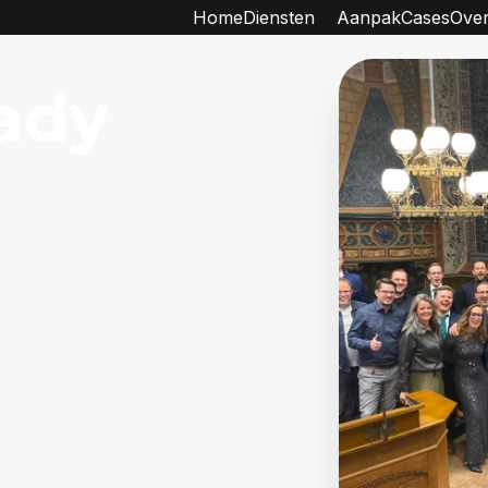
Home
Diensten
Aanpak
Cases
Over
cady