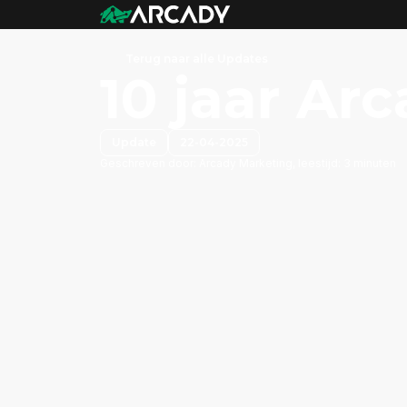
Terug naar alle Updates
10 jaar Ar
Update
22-04-2025
Geschreven door:
Arcady Marketing, leestijd: 3 minuten