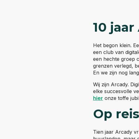
10 jaar
Het begon klein. Ee
een club van digita
een hechte groep c
grenzen verlegd, be
En we zijn nog lang
Wij zijn Arcady. Di
elke succesvolle v
onze toffe jub
hier
Op reis
Tien jaar Arcady vr
buurlanden, maar e