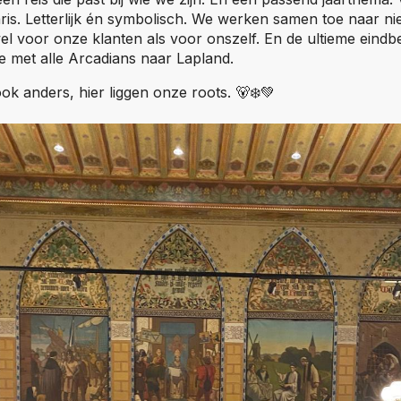
aris. Letterlijk én symbolisch. We werken samen toe naar n
l voor onze klanten als voor onszelf. En de ultieme eind
 met alle Arcadians naar Lapland.
k anders, hier liggen onze roots. 🐻‍❄️💚