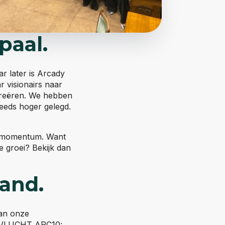
lpaal.
ar later is Arcady
r visionairs naar
creëren. We hebben
teeds hoger gelegd.
ren momentum. Want
 groei? Bekijk dan
land.
van onze
a: VLUCHT ARC10: