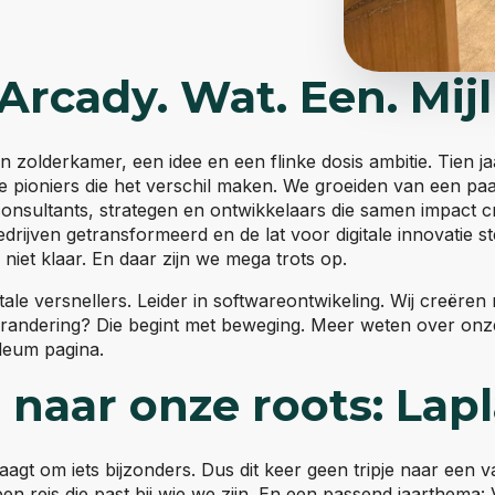
 Arcady. Wat. Een. Mij
n zolderkamer, een idee en een flinke dosis ambitie. Tien ja
le pioniers die het verschil maken. We groeiden van een paa
onsultants, strategen en ontwikkelaars die samen impact 
drijven getransformeerd en de lat voor digitale innovatie s
 niet klaar. En daar zijn we mega trots op.
gitale versnellers. Leider in softwareontwikeling. Wij creë
erandering? Die begint met beweging. Meer weten over onze
ileum pagina.
 naar onze roots: Lap
aagt om iets bijzonders. Dus dit keer geen tripje naar een 
en reis die past bij wie we zijn. En een passend jaarthem