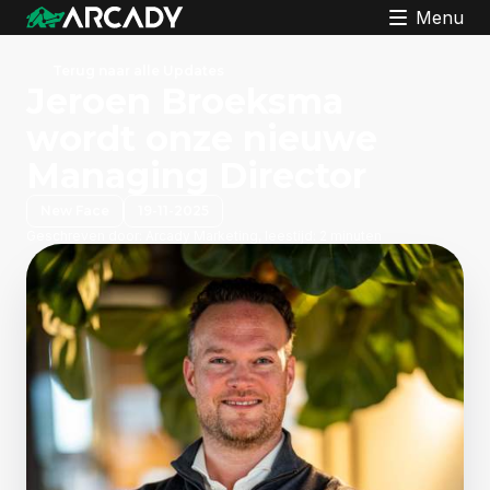
Menu
Terug naar alle Updates
Jeroen Broeksma
wordt onze nieuwe
Managing Director
New Face
19-11-2025
Geschreven door:
Arcady Marketing, leestijd: 2 minuten