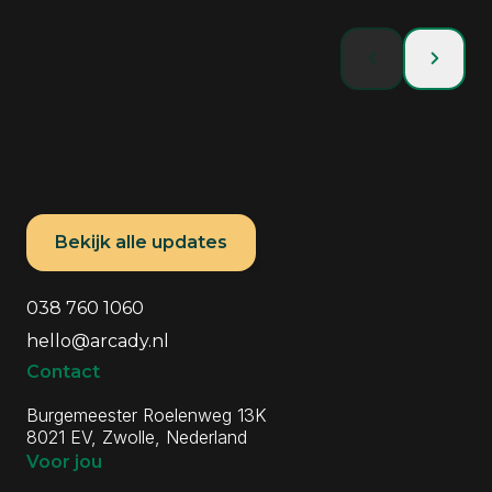
Techtalk
Techtalk
Bekijk alle updates
AI maakt
API-versioning in
technische
.NET 10: slimme
Algemene informatie
Contactgegevens
kennis
keuzes voor
038 760 1060
belangrijker.
groeiende API-
hello@arcady.nl
Juist nu.
landschappen
Contact
Lees meer
Lees meer
Burgemeester Roelenweg 13K
8021 EV, Zwolle, Nederland
Voor jou