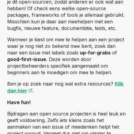
je dit open-sourcen, zodat anderen er ook wat aan
hebben! Of check eens welke open-source
packages, frameworks of tools je allemaal gebruikt.
Misschien kun je daar aan meehelpen met een
bugfix, nieuwe feature, documentatie, tests, etc.
Wanneer je kiest om mee te helpen aan een project
waar je nog niet zo bekend mee bent, zoek dan
naar een issue met labels zoals
up-for-grabs
of
good-first-issue
. Deze worden door
projectbeheerders specifiek aangemaakt om
beginners aan te moedigen om mee te helpen.
Ben je op zoek naar nog wat extra resources?
Klik
(opent externe website)
.
dan hier
Have fun!
Bijdragen aan open source projecten is heel leuk en
geeft voldoening. Zelfs iets kleins zoals het
aanmaken van een issue of meedenken helpt het
project vooruit. Vergeet dus niet om plezier te