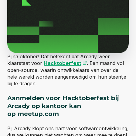
Bijna oktober! Dat betekent dat Arcady weer
(opent externe web
klaarstaat voor
. Een maand vol
Hacktoberfest
open-source, waarin ontwikkelaars van over de
hele wereld worden aangemoedigd om hun steentje
bij te dragen.
Aanmelden voor Hacktoberfest bij
Arcady op kantoor kan
op meetup.com
Bij Arcady klopt ons hart voor softwareontwikkeling,
dus we kunnen niet wachten om weer mee te doen!