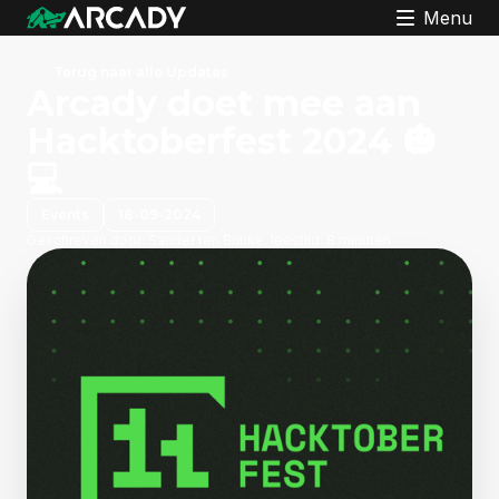
Menu
Terug naar alle Updates
Arcady doet mee aan
Hacktoberfest 2024 🎃
💻
Events
18-09-2024
Geschreven door:
Sander ten Brinke, leestijd: 8 minuten