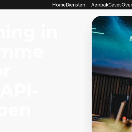
Home
Diensten
Aanpak
Cases
Over
ning in
limme
or
API-
pen