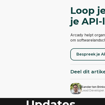
Loop j
je API
Arcady helpt organi
om softwarelandsc
Bespreek je A
Deel dit artik
Sander ten Brink
Lead Developer 
Updates