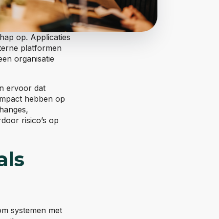
chap op. Applicaties
terne platformen
en organisatie
n ervoor dat
n impact hebben op
changes,
door risico’s op
als
 om systemen met