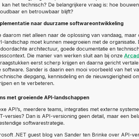
 kan het technisch? De belangrijkere vraag is: hoe bouwen 
oudbaar en betrouwbaar blijft?
plementatie naar duurzame softwareontwikkeling
we daarom niet alleen naar de oplossing van vandaag, maar
I-landschap moet kunnen meegroeien met de organisatie. 
 doordachte architectuur, goede documentatie en technisc
esscontext. Die manier van werken sluit aan bij onze
Arca
vraagstukken eerst scherp krijgen en daarna gericht vertal
 software. Sander is daarin een mooi voorbeeld van het 
technische diepgang, kennisdeling en de nieuwsgierigheid o
rijpen en te verbeteren.
ams met groeiende API-landschappen
xe API’s, meerdere teams, integraties met externe systeme
T-versies? Dan is API-versioning geen detail, maar een bel
stendige softwarestrategie.
 externe website)
osoft .NET guest blog van Sander ten Brinke over API-vers