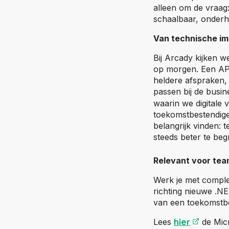
alleen om de vraag:
schaalbaar, onderh
Van technische im
Bij Arcady kijken 
op morgen. Een AP
heldere afspraken,
passen bij de busin
waarin we digitale 
toekomstbestendige
belangrijk vinden: 
steeds beter te beg
Relevant voor te
Werk je met comple
richting nieuwe .NE
van een toekomstbe
(opent
Lees
de Micr
hier