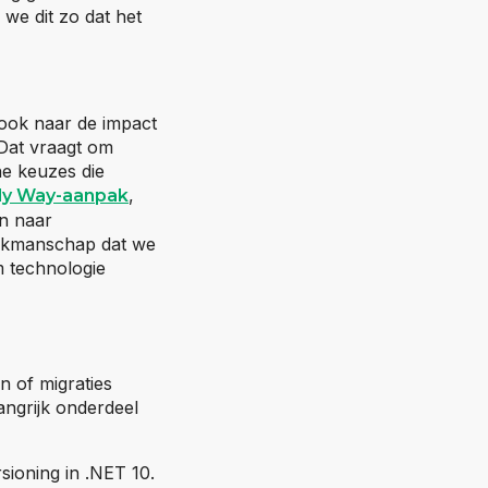
we dit zo dat het
 ook naar de impact
Dat vraagt om
he keuzes die
,
dy Way-aanpak
en naar
vakmanschap dat we
m technologie
n of migraties
angrijk onderdeel
ioning in .NET 10.