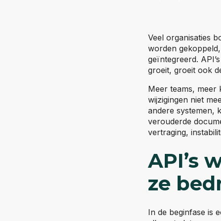
Veel organisaties b
worden gekoppeld, 
geïntegreerd. API’
groeit, groeit ook 
Meer teams, meer k
wijzigingen niet me
andere systemen, kl
verouderde documen
vertraging, instabili
API’s 
ze bedr
In de beginfase is