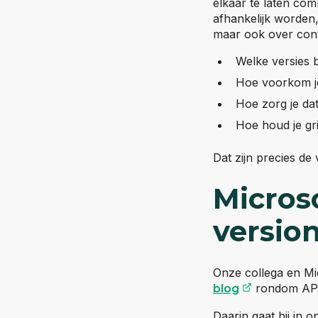
elkaar te laten co
afhankelijk worden,
maar ook over cont
Welke versies 
Hoe voorkom je
Hoe zorg je da
Hoe houd je gr
Dat zijn precies de
Microso
version
Onze collega en Mi
(opent ext
rondom API-
blog
Daarin gaat hij in