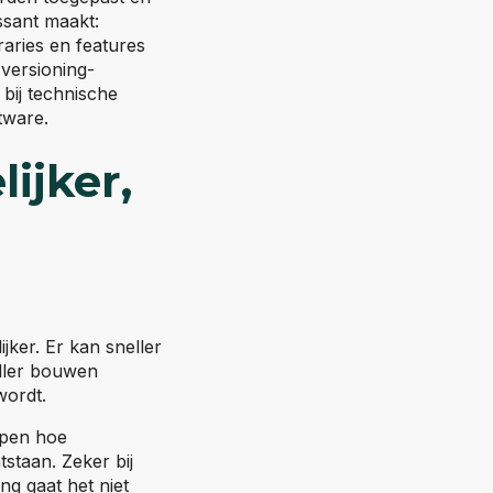
ssant maakt:
raries en features
-versioning-
 bij technische
tware.
ijker,
ker. Er kan sneller
ller bouwen
wordt.
ijpen hoe
staan. Zeker bij
ng gaat het niet