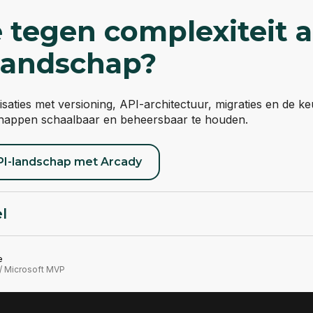
e tegen complexiteit a
-landschap?
saties met versioning, API-architectuur, migraties en de keu
happen schaalbaar en beheersbaar te houden.
PI-landschap met Arcady
el
e
/ Microsoft MVP