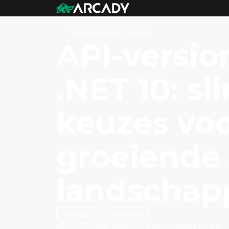
Terug naar alle Updates
API-versio
.NET 10: s
keuzes vo
groeiende 
landschap
Techtalk
21-05-2026
Geschreven door:
Sander ten Brinke, leestijd: 5 minuten