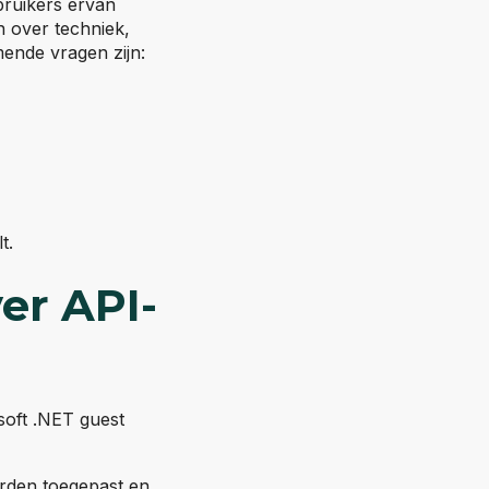
bruikers ervan
n over techniek,
ende vragen zijn:
t.
er API-
soft .NET guest
orden toegepast en