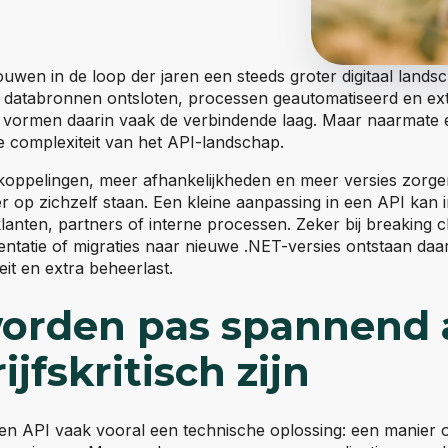
ouwen in de loop der jaren een steeds groter digitaal lands
databronnen ontsloten, processen geautomatiseerd en ex
s vormen daarin vaak de verbindende laag. Maar naarmate e
de complexiteit van het API-landschap.
oppelingen, meer afhankelijkheden en meer versies zorge
er op zichzelf staan. Een kleine aanpassing in een API ka
anten, partners of interne processen. Zeker bij breaking 
tatie of migraties naar nieuwe .NET-versies ontstaan daar
teit en extra beheerlast.
worden pas spannend 
ijfskritisch zijn
 een API vaak vooral een technische oplossing: een manier