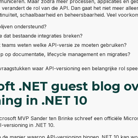
mmuniceren. Maar zodra meer processen, applicaties en ge
 verandert de rol van die API. Dan gaat het niet meer allee
inuïteit, schaalbaarheid en beheersbaarheid. Veel voorkom
blijven ondersteund?
 dat bestaande integraties breken?
t teams weten welke API-versie ze moeten gebruiken?
ip op documentatie, lifecycle management en migraties?
 vraagstukken waar API-versioning een belangrijke rol speel
ft .NET guest blog ov
ing in .NET 10
crosoft MVP Sander ten Brinke schreef een officiële Micro
erne website)
versioning in .NET 10.
 op de manier waarop API-versioning binnen .NET 10 kan w