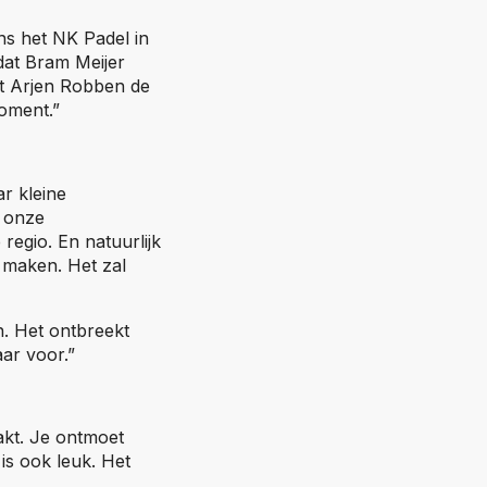
ens het NK Padel in
rdat Bram Meijer
at Arjen Robben de
e)
oment.”
ar kleine
j onze
regio. En natuurlijk
 maken. Het zal
. Het ontbreekt
aar voor.”
akt. Je ontmoet
 is ook leuk. Het