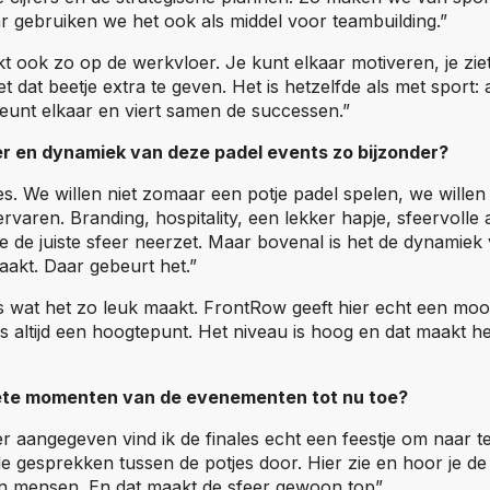
r gebruiken we het ook als middel voor teambuilding.”
t ook zo op de werkvloer. Je kunt elkaar motiveren, je zie
dat beetje extra te geven. Het is hetzelfde als met sport: al
steunt elkaar en viert samen de successen.”
r en dynamiek van deze padel events zo bijzonder?
les. We willen niet zomaar een potje padel spelen, we wille
ervaren. Branding, hospitality, een lekker hapje, sfeervolle
ie de juiste sfeer neerzet. Maar bovenal is het de dynamiek
aakt. Daar gebeurt het.”
is wat het zo leuk maakt. FrontRow geeft hier echt een mooi
ns altijd een hoogtepunt. Het niveau is hoog en dat maakt h
iete momenten van de evenementen tot nu toe?
r aangegeven vind ik de finales echt een feestje om naar te
 de gesprekken tussen de potjes door. Hier zie en hoor je de
an mensen. En dat maakt de sfeer gewoon top”.