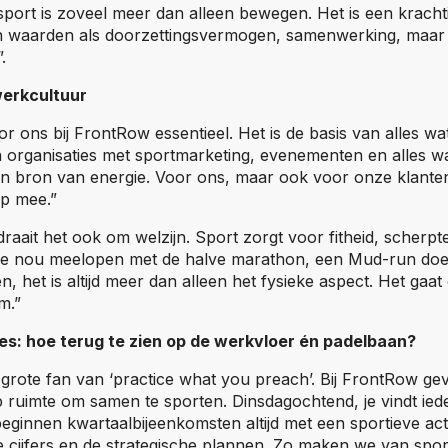
port is zoveel meer dan alleen bewegen. Het is een kracht
n waarden als doorzettingsvermogen, samenwerking, maar
.
 werkcultuur
or ons bij FrontRow essentieel. Het is de basis van alles w
 organisaties met sportmarketing, evenementen en alles wat
n bron van energie. Voor ons, maar ook voor onze klanten.
op mee.”
draait het ook om welzijn. Sport zorgt voor fitheid, scherpt
we nou meelopen met de halve marathon, een Mud-run doe
n, het is altijd meer dan alleen het fysieke aspect. Het gaat
m.”
ies: hoe terug te zien op de werkvloer én padelbaan?
 grote fan van ‘practice what you preach’. Bij FrontRow g
ruimte om samen te sporten. Dinsdagochtend, je vindt ied
ginnen kwartaalbijeenkomsten altijd met een sportieve acti
cijfers en de strategische plannen. Zo maken we van sport 