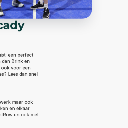
rcady
ist: een perfect
n den Brink en
r ook voor een
ces? Lees dan snel
in werk maar ook
rken en elkaar
rontRow en ook met