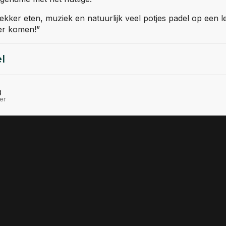
lekker eten, muziek en natuurlijk veel potjes padel op een 
ker komen!”
el
g
er
Techtalk