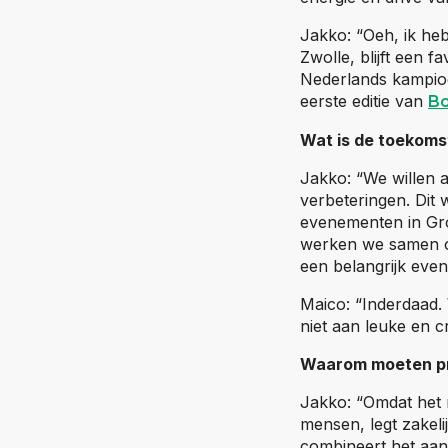
Jakko: “Oeh, ik heb
Zwolle, blijft een 
Nederlands kampioe
eerste editie van
Bo
Wat is de toekom
Jakko: “We willen a
verbeteringen. Dit 
evenementen in Gron
werken we samen om
een belangrijk eve
Maico: “Inderdaad.
niet aan leuke en c
Waarom moeten pro
Jakko: “Omdat het 
mensen, legt zakelij
combineert het aan