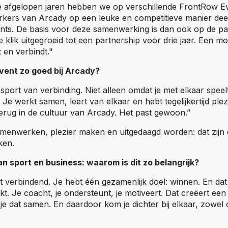
e afgelopen jaren hebben we op verschillende FrontRow Ev
rkers van Arcady op een leuke en competitieve manier d
nts. De basis voor deze samenwerking is dan ook op de p
e klik uitgegroeid tot een partnership voor drie jaar. Een m
t en verbindt."
vent zo goed bij Arcady?
 sport van verbinding. Niet alleen omdat je met elkaar spe
. Je werkt samen, leert van elkaar en hebt tegelijkertijd plez
erug in de cultuur van Arcady. Het past gewoon.”
amenwerken, plezier maken en uitgedaagd worden: dat zijn
ken.
n sport en business: waarom is dit zo belangrijk?
 verbindend. Je hebt één gezamenlijk doel: winnen. En dat 
t. Je coacht, je ondersteunt, je motiveert. Dat creëert een 
 je dat samen. En daardoor kom je dichter bij elkaar, zowel 