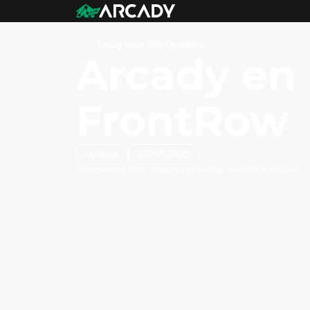
Terug naar alle Updates
Arcady en
FrontRow
Update
03-03-2025
Geschreven door:
Arcady Marketing, leestijd: 5 minuten