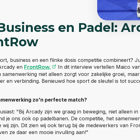
 Business en Padel: A
ntRow
sport, business en een flinke dosis competitie combineert? Ju
(opent externe website)
Arcady en
In dit interview vertellen Maico va
FrontRow.
 samenwerking niet alleen zorgt voor zakelijke groei, maa
er en verbinding. Benieuwd hoe sport de sleutel is tot suc
amenwerking zo'n perfecte match?
usiast: "Bij Arcady zijn we graag in beweging, niet alleen 
ind je ons ook op padelbanen. De competitie, het samenwe
ie wij zijn. Dit zien wij ook terug bij de medewerkers van F
ven ze daar een mooie invulling aan!"