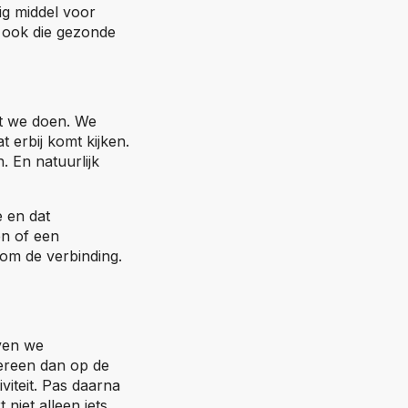
ig middel voor
 ook die gezonde
at we doen. We
 erbij komt kijken.
 En natuurlijk
e en dat
n of een
 om de verbinding.
even we
ereen dan op de
viteit. Pas daarna
niet alleen iets