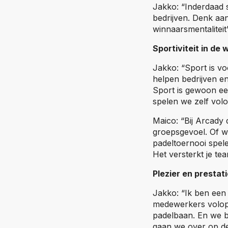
Jakko: “Inderdaad s
bedrijven. Denk aa
winnaarsmentaliteit”
Sportiviteit in de
Jakko: “Sport is vo
helpen bedrijven en
Sport is gewoon ee
spelen we zelf vol
Maico: “Bij Arcady 
groepsgevoel. Of 
padeltoernooi spele
Het versterkt je tea
Plezier en prestat
Jakko: “Ik ben een
medewerkers volop 
padelbaan. En we be
gaan we over op de 