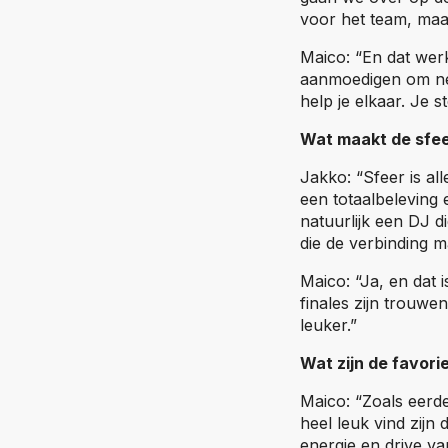
voor het team, maa
Maico: “En dat werk
aanmoedigen om net 
help je elkaar. Je 
Wat maakt de sfee
Jakko: “Sfeer is al
een totaalbeleving 
natuurlijk een DJ d
die de verbinding m
Maico: “Ja, en dat 
finales zijn trouwe
leuker.”
Wat zijn de favor
Maico: “Zoals eerde
heel leuk vind zijn
energie en drive v