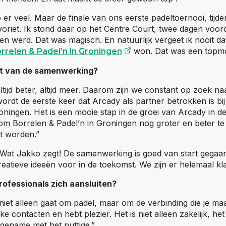
 er veel. Maar de finale van ons eerste padeltoernooi, tijd
favoriet. Ik stond daar op het Centre Court, twee dagen voo
n werd. Dat was magisch. En natuurlijk vergeet ik nooit d
(opent externe websit
won. Dat was een topm
rrelen & Padel’n in Groningen
st van de samenwerking?
ltijd beter, altijd meer. Daarom zijn we constant op zoek na
wordt de eerste keer dat Arcady als partner betrokken is bi
ingen. Het is een mooie stap in de groei van Arcady in de 
 Borrelen & Padel’n in Groningen nog groter en beter te
nt worden.”
 Wat Jakko zegt! De samenwerking is goed van start gegaan
reatieve ideeën voor in de toekomst. We zijn er helemaal kl
fessionals zich aansluiten?
niet alleen gaat om padel, maar om de verbinding die je ma
ke contacten en hebt plezier. Het is niet alleen zakelijk, het
gename met het nuttige.”