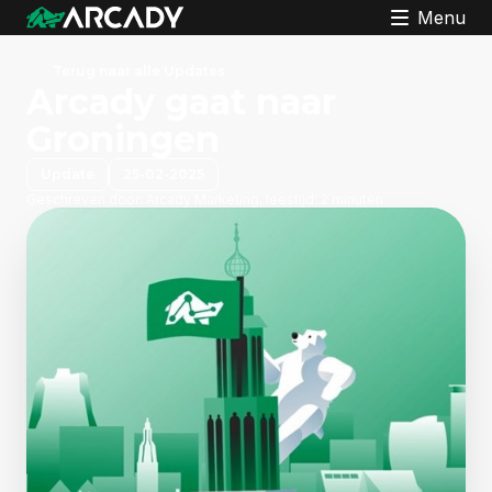
Menu
Terug naar alle Updates
Arcady gaat naar
Groningen
Update
25-02-2025
Geschreven door:
Arcady Marketing, leestijd: 2 minuten